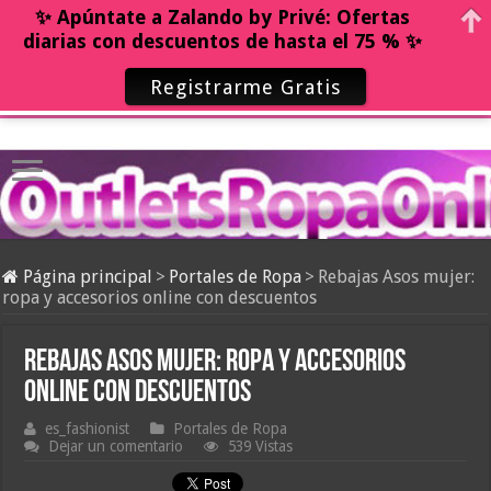
✨ Apúntate a Zalando by Privé: Ofertas
diarias con descuentos de hasta el 75 % ✨
Registrarme Gratis
Página principal
>
Portales de Ropa
>
Rebajas Asos mujer:
ropa y accesorios online con descuentos
Rebajas Asos mujer: ropa y accesorios
online con descuentos
es_fashionist
Portales de Ropa
Dejar un comentario
539 Vistas