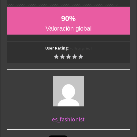
90
%
Valoración global
User Rating:
No Ratings Yet !
es_fashionist