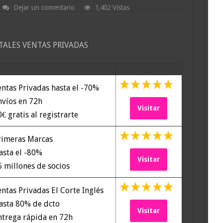
Dejar un comentario
1,402 Vistas
TALES VENTAS PRIVADAS
ntas Privadas hasta el -70%
víos en 72h
Visitar
€ gratis al registrarte
imeras Marcas
sta el -80%
Visitar
 millones de socios
ntas Privadas El Corte Inglés
sta 80% de dcto
Visitar
trega rápida en 72h