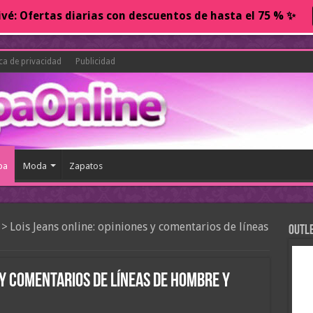
vé: Ofertas diarias con descuentos de hasta el 75 % ✨
ica de privacidad
Publicidad
pa
Moda
Zapatos
>
Lois Jeans online: opiniones y comentarios de líneas
Outl
s y comentarios de líneas de hombre y