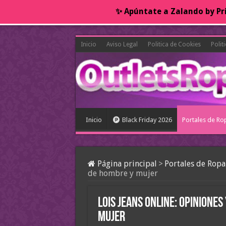
✨ Apúntate a Zalando by Pri
Inicio
Aviso Legal
Politica de Cookies
Polit
Inicio
Black Friday 2026
Portales de Ro
Página principal
>
Portales de Ropa
de hombre y mujer
Lois Jeans online: opinione
mujer