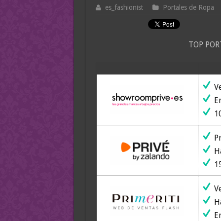
es_fashionist
Portales de Ropa
TOP POR
Ve
En
10
Pr
Ha
15
Ve
Ha
En