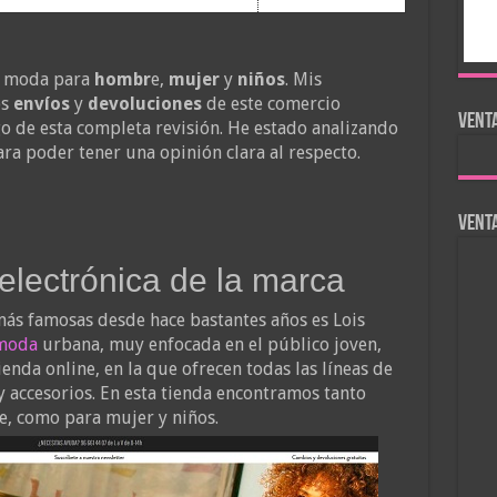
 moda para
hombr
e,
mujer
y
niños
. Mis
s
envíos
y
devoluciones
de este comercio
VENTA
rgo de esta completa revisión. He estado analizando
ra poder tener una opinión clara al respecto.
Venta
 electrónica de la marca
ás famosas desde hace bastantes años es Lois
moda
urbana, muy enfocada en el público joven,
nda online, en la que ofrecen todas las líneas de
y accesorios. En esta tienda encontramos tanto
 como para mujer y niños.