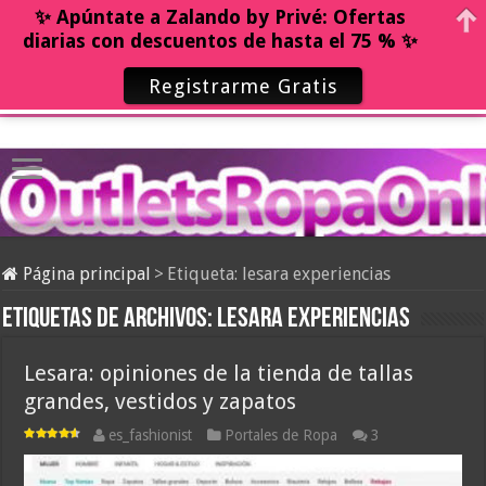
✨ Apúntate a Zalando by Privé: Ofertas
diarias con descuentos de hasta el 75 % ✨
Registrarme Gratis
Página principal
>
Etiqueta:
lesara experiencias
Etiquetas de archivos:
lesara experiencias
Lesara: opiniones de la tienda de tallas
grandes, vestidos y zapatos
es_fashionist
Portales de Ropa
3